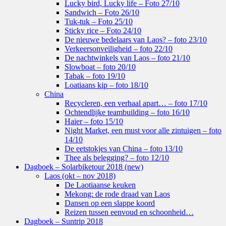
Lucky bird, Lucky life – Foto 27/10
Sandwich – Foto 26/10
Tuk-tuk – Foto 25/10
Sticky rice – Foto 24/10
De nieuwe bedelaars van Laos? – foto 23/10
Verkeersonveiligheid – foto 22/10
De nachtwinkels van Laos – foto 21/10
Slowboat – foto 20/10
Tabak – foto 19/10
Loatiaans kip – foto 18/10
China
Recycleren, een verhaal apart… – foto 17/10
Ochtendlijke teambuilding – foto 16/10
Haier – foto 15/10
Night Market, een must voor alle zintuigen – foto
14/10
De eetstokjes van China – foto 13/10
Thee als belegging? – foto 12/10
Dagboek – Solarbiketour 2018 (new)
Laos (okt – nov 2018)
De Laotiaanse keuken
Mekong: de rode draad van Laos
Dansen op een slappe koord
Reizen tussen eenvoud en schoonheid…
Dagboek – Suntrip 2018