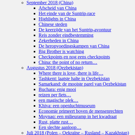
September 2018 (China)
Afscheid van China
Het einde van de Suntrip-race
Highlights in China
Chinese steden
De keerzijde van het Suntrip-avontuur
Reis zonder eindbestemming
Zekerheden in China
De heropvoedingskampen van China
Big Brother is watching
Checkpoints en nog eens checkpoints
China: the point of no return…
Augustus 2018 (Oezbekistan)
Where there is love, there is life…
Tashkent: laatste halte in Oezbekistan
Samarkand: de mooiste parel van Oezbekistan
Buchara: enig mooi
reizen per fiets…
een magische plek…
Khiva: een openluchtmuseum
Economie primeert boven de mensenrechten
Moynaq: een milieuramp in het kwadraat
Rust, platte rust…
Een slechte aanloop…
Juli 2018 (Polen – Oekraïne – Rusland – Kazakhstan)