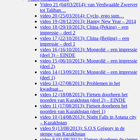
Video 21 (04/03/2014): van Verdwaalde Zwerver
tot Taliban…
video 20 (25/03/2014): Cyclo, ergo sum…
video 19 (28/12/2013): Happy New Year – 2014
video 18 (29/10/2013): China (Peking) – een
impressie – deel 2
video 17 (22/10/2013): China (Beijing) – een
impressie – deel 1
video 16 (16/10/2013): Mongolië – een impressie
(deel 3) – EINDE
video 15 (06/10/2013): Mongolië – een impressie
(deel 2)
video 14 (13/09/2013): Mongolië – een impressie
(deel 1)
video 13 (27/08/2013): Problemen in het
kwadraat…
video 12 (18/08/2013): Fietsen doorheen het
noorden van Kazakhstan (deel 2) – EINDE
video 11 (17/08/2013): Fietsen doorheen het
noorden van Kazakhstan (deel 1)
video 10 (14/08/2013): Night Falls in Astana city
– Kazakhstan
video 9 (13/08/2013): S.O.S Grégory in de
steppe van Kazakhstan
video 8 (01/08/2013): Fietsen doorheen de steppe