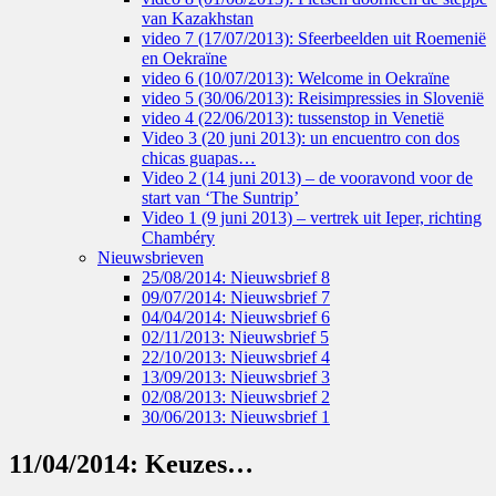
van Kazakhstan
video 7 (17/07/2013): Sfeerbeelden uit Roemenië
en Oekraïne
video 6 (10/07/2013): Welcome in Oekraïne
video 5 (30/06/2013): Reisimpressies in Slovenië
video 4 (22/06/2013): tussenstop in Venetië
Video 3 (20 juni 2013): un encuentro con dos
chicas guapas…
Video 2 (14 juni 2013) – de vooravond voor de
start van ‘The Suntrip’
Video 1 (9 juni 2013) – vertrek uit Ieper, richting
Chambéry
Nieuwsbrieven
25/08/2014: Nieuwsbrief 8
09/07/2014: Nieuwsbrief 7
04/04/2014: Nieuwsbrief 6
02/11/2013: Nieuwsbrief 5
22/10/2013: Nieuwsbrief 4
13/09/2013: Nieuwsbrief 3
02/08/2013: Nieuwsbrief 2
30/06/2013: Nieuwsbrief 1
11/04/2014: Keuzes…