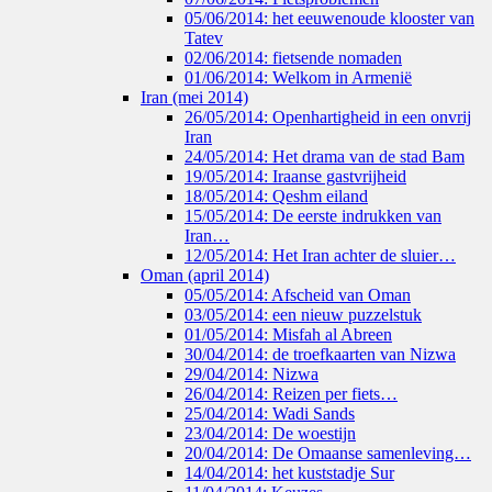
05/06/2014: het eeuwenoude klooster van
Tatev
02/06/2014: fietsende nomaden
01/06/2014: Welkom in Armenië
Iran (mei 2014)
26/05/2014: Openhartigheid in een onvrij
Iran
24/05/2014: Het drama van de stad Bam
19/05/2014: Iraanse gastvrijheid
18/05/2014: Qeshm eiland
15/05/2014: De eerste indrukken van
Iran…
12/05/2014: Het Iran achter de sluier…
Oman (april 2014)
05/05/2014: Afscheid van Oman
03/05/2014: een nieuw puzzelstuk
01/05/2014: Misfah al Abreen
30/04/2014: de troefkaarten van Nizwa
29/04/2014: Nizwa
26/04/2014: Reizen per fiets…
25/04/2014: Wadi Sands
23/04/2014: De woestijn
20/04/2014: De Omaanse samenleving…
14/04/2014: het kuststadje Sur