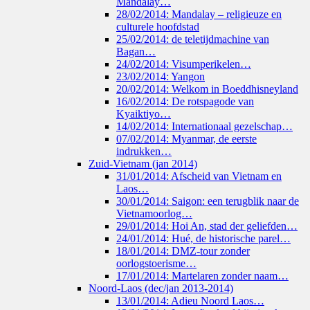
Mandalay…
28/02/2014: Mandalay – religieuze en
culturele hoofdstad
25/02/2014: de teletijdmachine van
Bagan…
24/02/2014: Visumperikelen…
23/02/2014: Yangon
20/02/2014: Welkom in Boeddhisneyland
16/02/2014: De rotspagode van
Kyaiktiyo…
14/02/2014: Internationaal gezelschap…
07/02/2014: Myanmar, de eerste
indrukken…
Zuid-Vietnam (jan 2014)
31/01/2014: Afscheid van Vietnam en
Laos…
30/01/2014: Saigon: een terugblik naar de
Vietnamoorlog…
29/01/2014: Hoi An, stad der geliefden…
24/01/2014: Hué, de historische parel…
18/01/2014: DMZ-tour zonder
oorlogstoerisme…
17/01/2014: Martelaren zonder naam…
Noord-Laos (dec/jan 2013-2014)
13/01/2014: Adieu Noord Laos…