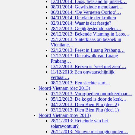
12/01/2014: Laos, fietsland bij uitstek…
08/01/2014: Gewijzigde menukaart…
06/01/2014: ‘De Vergeten Oorlog’…
04/01/2014: De vlakte der kruiken
02/01/2014: Waar is dat feestje?
28/12/2013: Gelijkgestemde zielen…
26/12/2013: Bekende Vlaming in Laos…
25/12/2013: Sinterklaas op bezoek in
Vientiane…
22/12/2013: Feest in Luang Prabang…
17/12/2013: De catwalk van Luang
Prabang…
13/12/2013: Reizen is ‘veel niet zien’…
11/12/2013: Een onwaarschijnlijk
verhaal…
08/12/2013: Een slechte start…
Noord-Vietnam (dec 2013)
07/12/2013: Voorgoed en onomkeerbaar…
05/12/2013: De kogel is door de kerk…
04/12/2013: Dien Bien Phu (deel 2)
03/12/2013: Dien Bien Phu (deel 1)
Noord-Vietnam (nov 2013)
28/11/2013: Het einde van het
solaravontuur?
26/11/2013: Nieuwe reishoogtepunten…