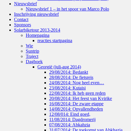
Nieuwsbrief
Nieuwsbrief 1 – in het spoor van Marco Polo
Inschrijving nieuwsbrief
Contact
Sponsors
Solarbiketour 2013-2014
Homepagina
reacties startpagina
Wie
Suntrip
Traject
Dagboek
Georgië (juli-aug 2014)
29/08/2014: Bedankt
28/08/2014: De fietsreis
24/08/2014: Nog heel even…
23/08/2014: Kutaisi
22/08/2014: Ik heb geen reden
20/08/2014: Het feest van Kvirike
16/08/2014: De zware etappe
14/08/2014: Opvallendheden
12/08/014: Eind goed,
11/08/2014: Dagdromerij
07/08/2014: Abkahzia
31/07/2014: De toekomst van Abkhazia