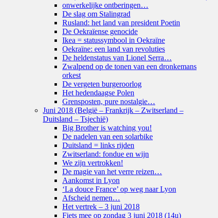
onwerkelijke ontberingen…
De slag om Stalingrad
Rusland: het land van president Poetin
De Oekraïense genocide
Ikea = statussymbool in Oekraïne
Oekraïne: een land van revoluties
De heldenstatus van Lionel Serra…
Zwalpend op de tonen van een dronkemans
orkest
De vergeten burgeroorlog
Het hedendaagse Polen
Grensposten, pure nostalgie…
Juni 2018 (België – Frankrijk – Zwitserland –
Duitsland – Tsjechië)
Big Brother is watching you!
De nadelen van een solarbike
Duitsland = links rijden
Zwitserland: fondue en wijn
We zijn vertrokken!
De magie van het verre reizen…
Aankomst in Lyon
‘La douce France’ op weg naar Lyon
Afscheid nemen…
Het vertrek – 3 juni 2018
Fiets mee op zondag 3 juni 2018 (14u)