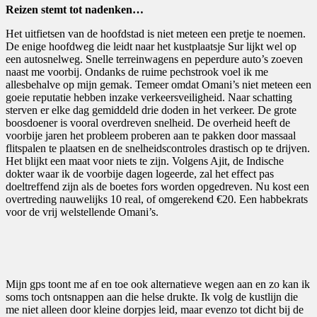
Reizen stemt tot nadenken…
Het uitfietsen van de hoofdstad is niet meteen een pretje te noemen.
De enige hoofdweg die leidt naar het kustplaatsje Sur lijkt wel op
een autosnelweg. Snelle terreinwagens en peperdure auto’s zoeven
naast me voorbij. Ondanks de ruime pechstrook voel ik me
allesbehalve op mijn gemak. Temeer omdat Omani’s niet meteen een
goeie reputatie hebben inzake verkeersveiligheid. Naar schatting
sterven er elke dag gemiddeld drie doden in het verkeer. De grote
boosdoener is vooral overdreven snelheid. De overheid heeft de
voorbije jaren het probleem proberen aan te pakken door massaal
flitspalen te plaatsen en de snelheidscontroles drastisch op te drijven.
Het blijkt een maat voor niets te zijn. Volgens Ajit, de Indische
dokter waar ik de voorbije dagen logeerde, zal het effect pas
doeltreffend zijn als de boetes fors worden opgedreven. Nu kost een
overtreding nauwelijks 10 real, of omgerekend €20. Een habbekrats
voor de vrij welstellende Omani’s.
Mijn gps toont me af en toe ook alternatieve wegen aan en zo kan ik
soms toch ontsnappen aan die helse drukte. Ik volg de kustlijn die
me niet alleen door kleine dorpjes leid, maar evenzo tot dicht bij de