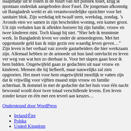
slaapmatje uit te rollen in de buurt van het publiek toilet, krijg ik
spontaan onderdak aangeboden door Fasel. De jongeman afkomstig
uit Bangladesh werkt er als verantwoordelijke opzichter voor het
sanitaire blok. Zijn werkdag telt twaalf uren, weekdag, zondag. ’s
Avonds eten we samen in zijn bescheiden woning, een kamer groot.
Uit zijn verhalen kan ik afleiden hoezeer hij zijn familie, vrouw en
twee kinderen mist. Toch klaagt hij niet. “Hier heb ik tenminste
werk. In Bangladesh leven we onder de armoedegrens. Met het
opgestuurde geld kan ik mijn gezin een waardig leven geven…”
Zijn leven is het verhaal van zovele gastarbeiders die hier werkzaam
zijn. Allemaal hebben ze de armoede uit hun land ontvlucht en leven
ver weg van wat hen zo dierbaar is. Voor het slapen gaan hoor ik
hem bidden. Ongetwijfeld gaan ze gedachten uit naar vrouw en
kinderen. Mensen die hij liefheeft, maar nauwelijks zal zien
opgroeien. Het moet voor hem ongetwijfeld moeilijk te vatten zijn
dat ik vrijwillig voor vijftien maand mijn vrouw en familie
achterlaat. Ik dommel in met de gedachte dat het huis voor één nacht
bewoond wordt door twee totaal verschillende levens. Een leven
zonder keuze en één met een teveel aan keuzes…
Ondersteund door WordPress
Ireland/Éire
Polska
United Kingdom