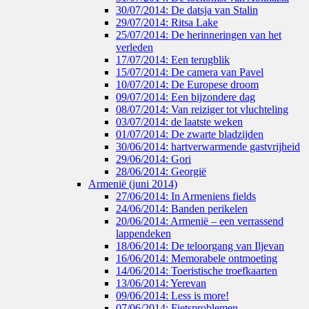
30/07/2014: De datsja van Stalin
29/07/2014: Ritsa Lake
25/07/2014: De herinneringen van het
verleden
17/07/2014: Een terugblik
15/07/2014: De camera van Pavel
10/07/2014: De Europese droom
09/07/2014: Een bijzondere dag
08/07/2014: Van reiziger tot vluchteling
03/07/2014: de laatste weken
01/07/2014: De zwarte bladzijden
30/06/2014: hartverwarmende gastvrijheid
29/06/2014: Gori
28/06/2014: Georgië
Armenië (juni 2014)
27/06/2014: In Armeniens fields
24/06/2014: Banden perikelen
20/06/2014: Armenië – een verrassend
lappendeken
18/06/2014: De teloorgang van Iljevan
16/06/2014: Memorabele ontmoeting
14/06/2014: Toeristische troefkaarten
13/06/2014: Yerevan
09/06/2014: Less is more!
07/06/2014: Fietsproblemen