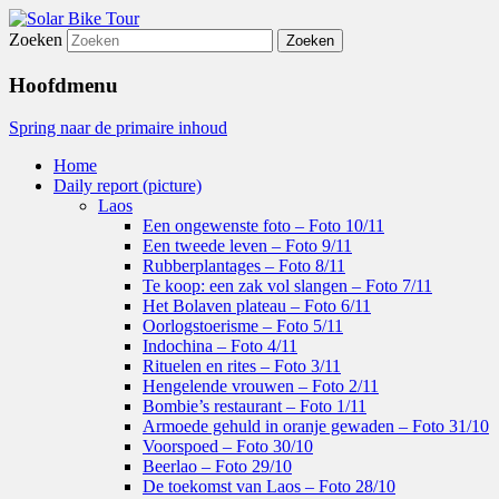
Zoeken
film fotografie travel reizen
Solar Bike Tour
Hoofdmenu
Spring naar de primaire inhoud
Home
Daily report (picture)
Laos
Een ongewenste foto – Foto 10/11
Een tweede leven – Foto 9/11
Rubberplantages – Foto 8/11
Te koop: een zak vol slangen – Foto 7/11
Het Bolaven plateau – Foto 6/11
Oorlogstoerisme – Foto 5/11
Indochina – Foto 4/11
Rituelen en rites – Foto 3/11
Hengelende vrouwen – Foto 2/11
Bombie’s restaurant – Foto 1/11
Armoede gehuld in oranje gewaden – Foto 31/10
Voorspoed – Foto 30/10
Beerlao – Foto 29/10
De toekomst van Laos – Foto 28/10