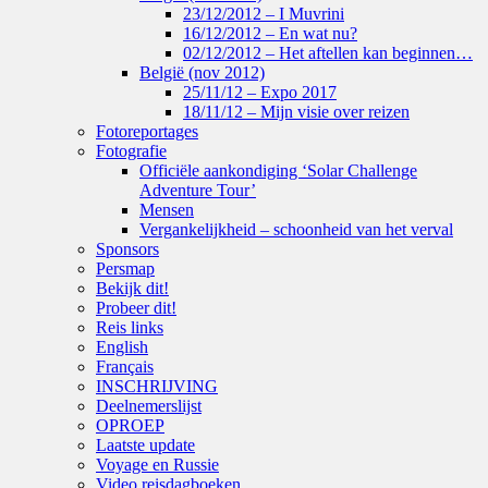
23/12/2012 – I Muvrini
16/12/2012 – En wat nu?
02/12/2012 – Het aftellen kan beginnen…
België (nov 2012)
25/11/12 – Expo 2017
18/11/12 – Mijn visie over reizen
Fotoreportages
Fotografie
Officiële aankondiging ‘Solar Challenge
Adventure Tour’
Mensen
Vergankelijkheid – schoonheid van het verval
Sponsors
Persmap
Bekijk dit!
Probeer dit!
Reis links
English
Français
INSCHRIJVING
Deelnemerslijst
OPROEP
Laatste update
Voyage en Russie
Video reisdagboeken