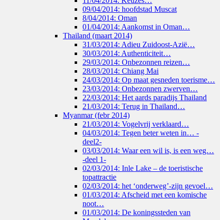
11/04/2014: Keuzes…
09/04/2014: hoofdstad Muscat
8/04/2014: Oman
01/04/2014: Aankomst in Oman…
Thailand (maart 2014)
31/03/2014: Adieu Zuidoost-Azië…
30/03/2014: Authenticiteit…
29/03/2014: Onbezonnen reizen…
28/03/2014: Chiang Mai
24/03/2014: Op maat gesneden toerisme…
23/03/2014: Onbezonnen zwerven…
22/03/2014: Het aards paradijs Thailand
21/03/2014: Terug in Thailand…
Myanmar (febr 2014)
21/03/2014: Vogelvrij verklaard…
04/03/2014: Tegen beter weten in… -
deel2-
03/03/2014: Waar een wil is, is een weg…
-deel 1-
02/03/2014: Inle Lake – de toeristische
topattractie
02/03/2014: het ‘onderweg’-zijn gevoel…
01/03/2014: Afscheid met een komische
noot…
01/03/2014: De koningssteden van