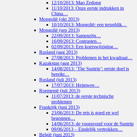
12/10/2013: Mao Zedong
11/10/2013: Onze eerste indrukken in
China…
Mongolië (okt 2013)
10/10/2013: Mongolië: een terugblik…
Mongolië (sep 2013)
22/09/2013: Samenzijn…
16/09/2013: Contrasten…
02/09/2013: Een koerswijziging…
Rusland (aug 2013)
27/08/2013: Problemen in het kwadraat…
Kazakstan (aug 2013)
14/08/2013: ‘The Suntrip’: eerste doel is
bereikt…
Rusland (juli 2013)
17/07/2013: Heimwee…
Roemenië (juli 2013)
11/07/2013: de eerste technische
problemen
Frankrijk (juni 2013)
23/06/2013: De reis is goed en wel
begonnen…
14/06/2013: de vooravond voor de Suntrip
09/06/2013 – Eindelijk vertrokken…
België (juni 2013)