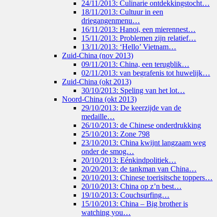
24/11/2013: Culinarie ontdekkingstocht…
18/11/2013: Cultuur in een
driegangenmenu…
16/11/2013: Hanoi, een mierennest…
15/11/2013: Problemen zijn relatief…
13/11/2013: ‘Hello’ Vietnam…
Zuid-China (nov 2013)
09/11/2013: China, een terugblik…
02/11/2013: van begrafenis tot huwelijk…
Zuid-China (okt 2013)
30/10/2013: Speling van het lot…
Noord-China (okt 2013)
29/10/2013: De keerzijde van de
medaille…
26/10/2013: de Chinese onderdrukking
25/10/2013: Zone 798
23/10/2013: China kwijnt langzaam weg
onder de smog…
20/10/2013: Eénkindpolitiek…
20/20/2013: de tankman van China…
20/10/2013: Chinese toerisitsche toppers…
20/10/2013: China op z’n best…
19/10/2013: Couchsurfing…
15/10/2013: China – Big brother is
watching you…