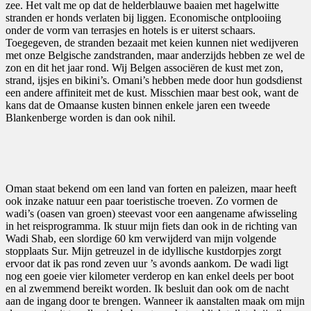
zee. Het valt me op dat de helderblauwe baaien met hagelwitte
stranden er honds verlaten bij liggen. Economische ontplooiing
onder de vorm van terrasjes en hotels is er uiterst schaars.
Toegegeven, de stranden bezaait met keien kunnen niet wedijveren
met onze Belgische zandstranden, maar anderzijds hebben ze wel de
zon en dit het jaar rond. Wij Belgen associëren de kust met zon,
strand, ijsjes en bikini’s. Omani’s hebben mede door hun godsdienst
een andere affiniteit met de kust. Misschien maar best ook, want de
kans dat de Omaanse kusten binnen enkele jaren een tweede
Blankenberge worden is dan ook nihil.
Oman staat bekend om een land van forten en paleizen, maar heeft
ook inzake natuur een paar toeristische troeven. Zo vormen de
wadi’s (oasen van groen) steevast voor een aangename afwisseling
in het reisprogramma. Ik stuur mijn fiets dan ook in de richting van
Wadi Shab, een slordige 60 km verwijderd van mijn volgende
stopplaats Sur. Mijn getreuzel in de idyllische kustdorpjes zorgt
ervoor dat ik pas rond zeven uur ’s avonds aankom. De wadi ligt
nog een goeie vier kilometer verderop en kan enkel deels per boot
en al zwemmend bereikt worden. Ik besluit dan ook om de nacht
aan de ingang door te brengen. Wanneer ik aanstalten maak om mijn